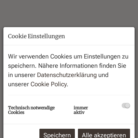
Cookie Einstellungen
Wir verwenden Cookies um Einstellungen zu
speichern. Nähere Informationen finden Sie
in unserer
Datenschutzerklärung
und
unserer
Cookie Policy
.
Beschreibung
Zum Verkauf steht ein Grundstück, auf
Technisch notwendige
immer
Cookies
aktiv
welchem derzeit ein Einfamilienhaus steht. Das
Grundstück hat Anschlüsse am Wasser-,
Kanal- und Stromnetz der Gemeinde. Geheizt
Speichern
Alle akzeptieren