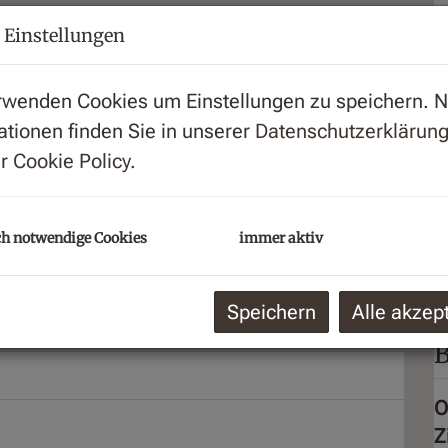
K
 Einstellungen
B
U
rwenden Cookies um Einstellungen zu speichern. 
m
ationen finden Sie in unserer
Datenschutzerklärun
G
er
Cookie Policy
.
P
G
h notwendige Cookies
immer aktiv
ck von Aussen
G
Speichern
Alle akzep
B
O
Z