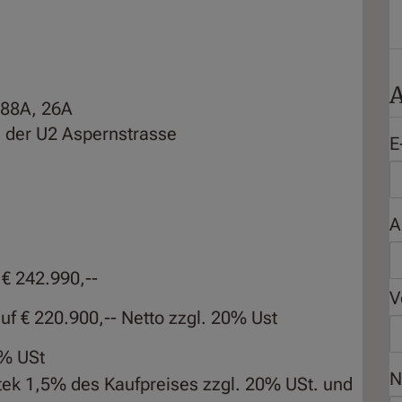
A
 88A, 26A
i der U2 Aspernstrasse
E
A
f € 242.990,--
V
auf € 220.900,-- Netto zzgl. 20% Ust
0% USt
N
tek 1,5% des Kaufpreises zzgl. 20% USt. und