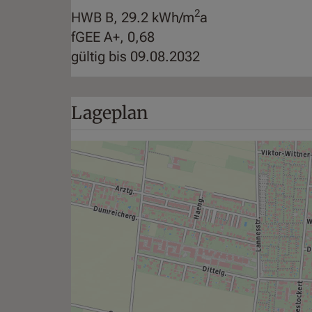
2
HWB
B, 29.2 kWh/m
a
fGEE
A+, 0,68
gültig bis
09.08.2032
Lageplan