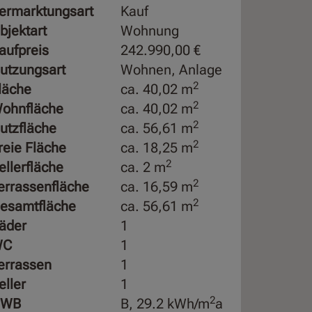
ermarktungsart
Kauf
bjektart
Wohnung
aufpreis
242.990,00 €
utzungsart
Wohnen
Anlage
2
läche
ca. 40,02 m
2
ohnfläche
ca. 40,02 m
2
utzfläche
ca. 56,61 m
2
reie Fläche
ca. 18,25 m
2
ellerfläche
ca. 2 m
2
errassenfläche
ca. 16,59 m
2
esamtfläche
ca. 56,61 m
äder
1
WC
1
errassen
1
eller
1
2
HWB
B, 29.2 kWh/m
a