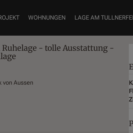
ROJEKT
WOHNUNGEN
LAGE AM TULLNERFE
Ruhelage - tolle Ausstattung -
lage
E
K
F
Z
P