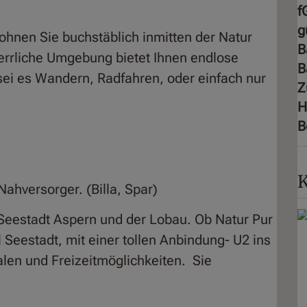
f
g
ohnen Sie buchstäblich inmitten der Natur
B
herrliche Umgebung bietet Ihnen endlose
B
 sei es Wandern, Radfahren, oder einfach nur
Z
H
B
K
ahversorger. (Billa, Spar)
Seestadt Aspern und der Lobau. Ob Natur Pur
il Seestadt, mit einer tollen Anbindung- U2 ins
alen und Freizeitmöglichkeiten. Sie