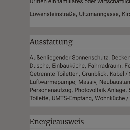
Dritten ein familiäres oder wirtschaftl
Löwensteinstraße, Ultzmanngasse, Kirs
Ausstattung
Außenliegender Sonnenschutz
Decken
Dusche
Einbauküche
Fahrradraum
Fe
Getrennte Toiletten
Grünblick
Kabel / 
Luftwärmepumpe
Massiv
Neubaustan
Personenaufzug
Photovoltaik Anlage
Toilette
UMTS-Empfang
Wohnküche / 
Energieausweis