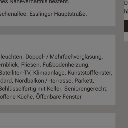
iches Naheverhältnis besteht.
D
h
chenallee, Esslinger Hauptstraße,
leuchten
Doppel- / Mehrfachverglasung
rnblick
Fliesen
Fußbodenheizung
Satelliten-TV
Klimaanlage
Kunststofffenster
dard
Nordbalkon / -terrasse
Parkett
Schlüsselfertig mit Keller
Seniorengerecht
offene Küche
Öffenbare Fenster