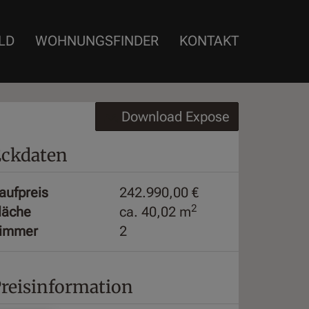
LD
WOHNUNGSFINDER
KONTAKT
Download Expose
ckdaten
aufpreis
242.990,00 €
2
läche
ca. 40,02 m
immer
2
reisinformation