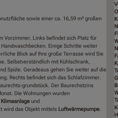
V
O
utzfläche sowie einer ca. 16,59 m² großen
K
N
F
 Vorzimmer. Links befindet sich Platz für
W
 Handwaschbecken. Einige Schritte weiter
N
liche Blick auf Ihre große Terrasse wird Sie
F
he. Selbstverständlich mit Kühlschrank,
K
nd Spüle. Geradeaus gehen Sie weiter auf die
T
ung. Rechts befindet sich das Schlafzimmer.
G
aurechts-grundstück. Der Baurechstzins
B
im Monat. Die Wohnungen wurden
T
, Klimaanlage
und
K
t wird das Objekt mittels
Luftwärmepumpe
.