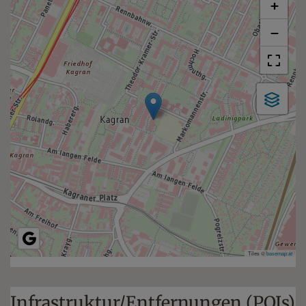
+
−
Tiles ©
basemap.at
Infrastruktur/Entfernungen (POIs)