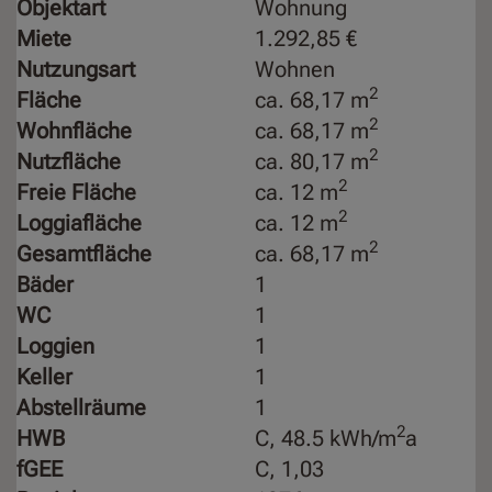
Objektart
Wohnung
Miete
1.292,85 €
Nutzungsart
Wohnen
2
Fläche
ca. 68,17 m
2
Wohnfläche
ca. 68,17 m
2
Nutzfläche
ca. 80,17 m
2
Freie Fläche
ca. 12 m
2
Loggiafläche
ca. 12 m
2
Gesamtfläche
ca. 68,17 m
Bäder
1
WC
1
Loggien
1
Keller
1
Abstellräume
1
2
HWB
C, 48.5 kWh/m
a
fGEE
C, 1,03