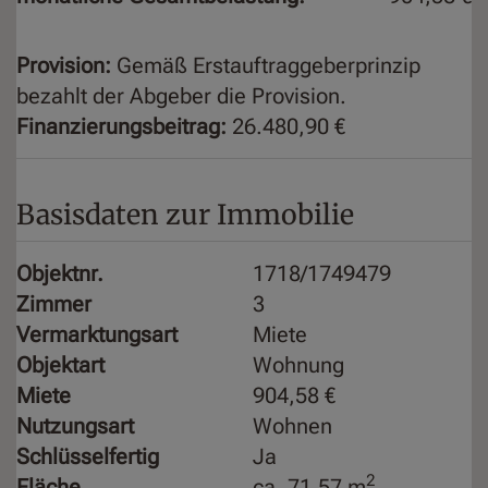
Provision:
Gemäß Erstauftraggeberprinzip
bezahlt der Abgeber die Provision.
Finanzierungsbeitrag:
26.480,90 €
Basisdaten zur Immobilie
Objektnr.
1718/1749479
Zimmer
3
Vermarktungsart
Miete
Objektart
Wohnung
Miete
904,58 €
Nutzungsart
Wohnen
Schlüsselfertig
Ja
2
Fläche
ca. 71,57 m