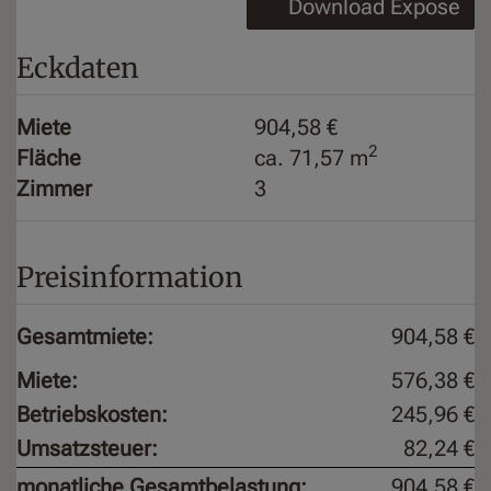
Download Expose
Eckdaten
Miete
904,58 €
2
Fläche
ca. 71,57 m
Zimmer
3
Preisinformation
Gesamtmiete:
904,58 €
Miete:
576,38 €
Betriebskosten:
245,96 €
Umsatzsteuer:
82,24 €
monatliche Gesamtbelastung:
904,58 €