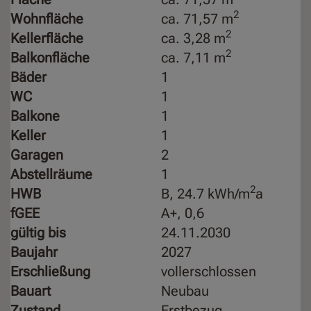
2
Wohnfläche
ca. 71,57 m
2
Kellerfläche
ca. 3,28 m
2
Balkonfläche
ca. 7,11 m
Bäder
1
WC
1
Balkone
1
Keller
1
Garagen
2
Abstellräume
1
2
HWB
B, 24.7 kWh/m
a
fGEE
A+, 0,6
gültig bis
24.11.2030
Baujahr
2027
Erschließung
vollerschlossen
Bauart
Neubau
Zustand
Erstbezug