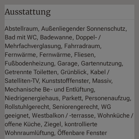
Ausstattung
Abstellraum
Außenliegender Sonnenschutz
Bad mit WC
Badewanne
Doppel- /
Mehrfachverglasung
Fahrradraum
Fernwärme
Fernwärme
Fliesen
Fußbodenheizung
Garage
Gartennutzung
Getrennte Toiletten
Grünblick
Kabel /
Satelliten-TV
Kunststofffenster
Massiv
Mechanische Be- und Entlüftung
Niedrigenergiehaus
Parkett
Personenaufzug
Rollstuhlgerecht
Seniorengerecht
WG
geeignet
Westbalkon / -terrasse
Wohnküche /
offene Küche
Ziegel
kontrollierte
Wohnraumlüftung
Öffenbare Fenster