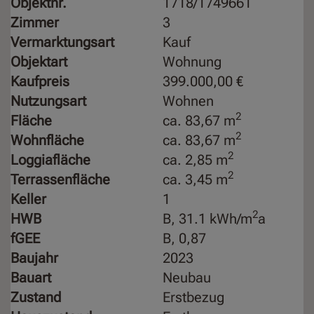
Objektnr.
1718/1749661
Zimmer
3
Vermarktungsart
Kauf
Objektart
Wohnung
Kaufpreis
399.000,00 €
Nutzungsart
Wohnen
2
Fläche
ca. 83,67 m
2
Wohnfläche
ca. 83,67 m
2
Loggiafläche
ca. 2,85 m
2
Terrassenfläche
ca. 3,45 m
Keller
1
2
HWB
B, 31.1 kWh/m
a
fGEE
B, 0,87
Baujahr
2023
Bauart
Neubau
Zustand
Erstbezug