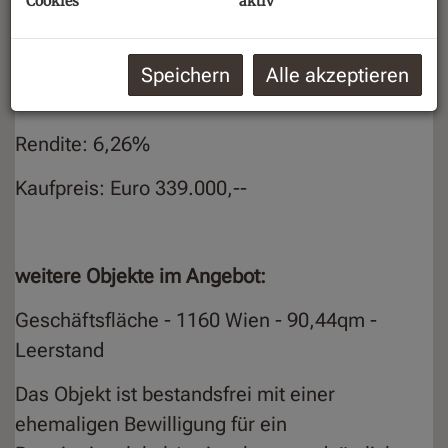
Cookies
aktiv
Geschäftsfläche 1 - 1020 Wien - 103,52qm -
Speichern
Alle akzeptieren
Nettomiete Euro 1.299,49 - unbefristet
Rendite: 6,26%
Kaufpreis: Euro 339.000,--
weitere Objekte im Angebot:
Geschäftsfläche - 1160 Wien - 90,44qm -
Leerstand
Das Objekt ist bestandsfrei mit einer
ehemaligen Bewilligung für ein