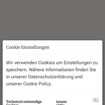
Cookie Einstellungen
Wir verwenden Cookies um Einstellungen zu
speichern. Nähere Informationen finden Sie
in unserer
Datenschutzerklärung
und
Beschreibung
unserer
Cookie Policy
.
ATTRAKTIVES GESCHÄFTSLOKAL - 6,26%
Rendite!
Technisch notwendige
immer