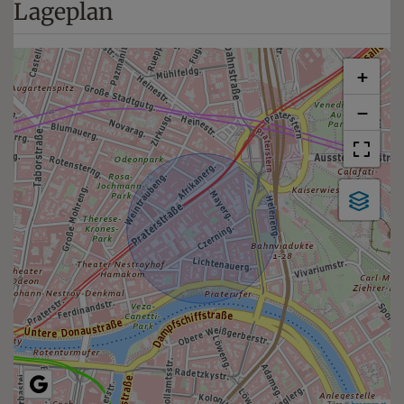
Lageplan
+
−
Tiles ©
basemap.at