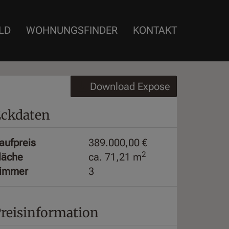
LD
WOHNUNGSFINDER
KONTAKT
Download Expose
ckdaten
aufpreis
389.000,00 €
2
läche
ca. 71,21 m
immer
3
reisinformation