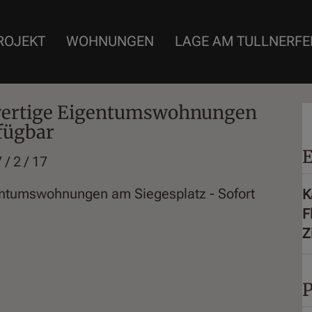
ROJEKT
WOHNUNGEN
LAGE AM TULLNERFE
ertige Eigentumswohnungen
rfügbar
E
/ 2 / 17
K
F
Z
P