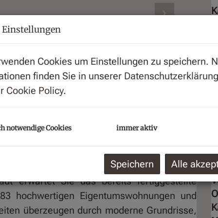
K
 Einstellungen
P
U
rwenden Cookies um Einstellungen zu speichern. 
G
ationen finden Sie in unserer
Datenschutzerklärun
G
er
Cookie Policy
.
B
h notwendige Cookies
immer aktiv
O
Speichern
Alle akzep
Z
V
dt erwartet Sie das bereits fertiggestellte
O
 83 hochwertigen Eigentumswohnungen und
K
nheiten überzeugen durch moderne Grundrisse,