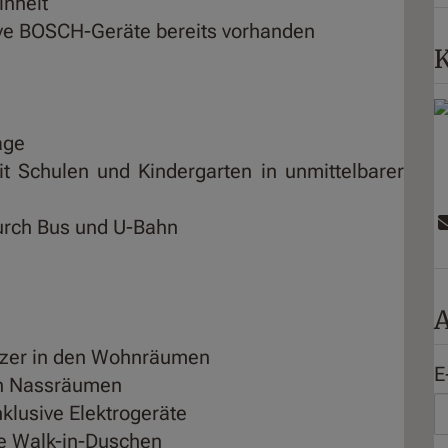
inheit
ve BOSCH-Geräte bereits vorhanden
K
age
t Schulen und Kindergarten in unmittelbarer
durch Bus und U-Bahn
A
tzer in den Wohnräumen
E
en Nassräumen
klusive Elektrogeräte
e Walk-in-Duschen