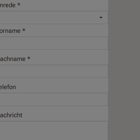
nrede
orname
achname
elefon
achricht