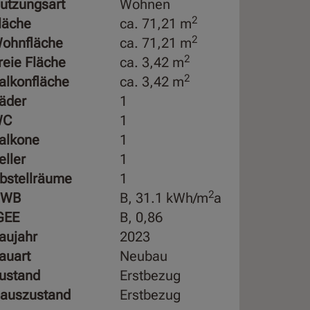
utzungsart
Wohnen
2
läche
ca. 71,21 m
2
ohnfläche
ca. 71,21 m
2
reie Fläche
ca. 3,42 m
2
alkonfläche
ca. 3,42 m
äder
1
WC
1
alkone
1
eller
1
bstellräume
1
2
HWB
B, 31.1 kWh/m
a
GEE
B, 0,86
aujahr
2023
auart
Neubau
ustand
Erstbezug
auszustand
Erstbezug