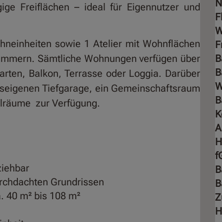
N
ige Freiflächen – ideal für Eigennutzer und
F
W
hneinheiten sowie 1 Atelier mit Wohnflächen
F
 Zimmern. Sämtliche Wohnungen verfügen über
B
B
garten, Balkon, Terrasse oder Loggia. Darüber
auseigenen Tiefgarage, ein Gemeinschaftsraum
B
llräume zur Verfügung.
K
A
f
ziehbar
B
rchdachten Grundrissen
B
. 40 m² bis 108 m²
Z
H