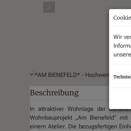
Cookie
Wir ve
Inform
unser
Technisc
Beschreibung
In attraktiver Wohnlage der Donausta
Wohnbauprojekt „Am Bienefeld“ mit
einem Atelier. Die bezugsfertigen Ei