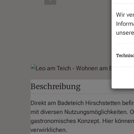
Wir ve
Inform
unser
Technisc
Beschreibung
Direkt am Badeteich Hirschstetten bef
mit diversen Nutzungsmöglichkeiten. O
gastronomisches Konzept. Hier können
verwirklichen.