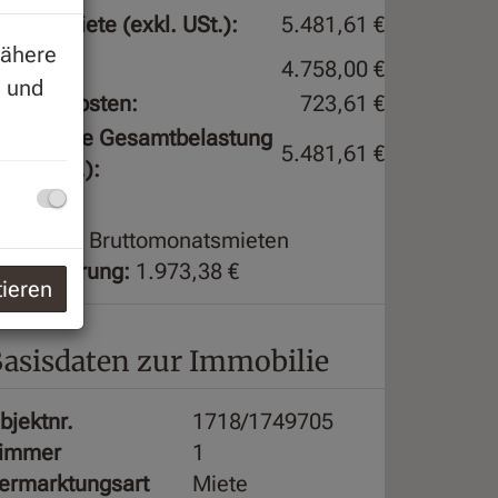
esamtmiete (exkl. USt.):
5.481,61 €
Nähere
iete:
4.758,00 €
g
und
etriebskosten:
723,61 €
onatliche Gesamtbelastung
5.481,61 €
exkl. USt.):
aution:
4 Bruttomonatsmieten
ergebührung:
1.973,38 €
tieren
asisdaten zur Immobilie
bjektnr.
1718/1749705
immer
1
ermarktungsart
Miete