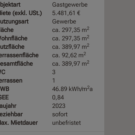
bjektart
Gastgewerbe
iete (exkl. USt.)
5.481,61 €
utzungsart
Gewerbe
2
läche
ca. 297,35 m
2
ohnfläche
ca. 297,35 m
2
utzfläche
ca. 389,97 m
2
errassenfläche
ca. 92,62 m
2
esamtfläche
ca. 389,97 m
WC
3
errassen
1
2
HWB
46.89 kWh/m
a
GEE
0,84
aujahr
2023
eziehbar
sofort
ax. Mietdauer
unbefristet