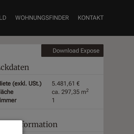
LD
WOHNUNGSFINDER
KONTAKT
Download Expose
ckdaten
iete (exkl. USt.)
5.481,61 €
2
läche
ca. 297,35 m
immer
1
reisinformation