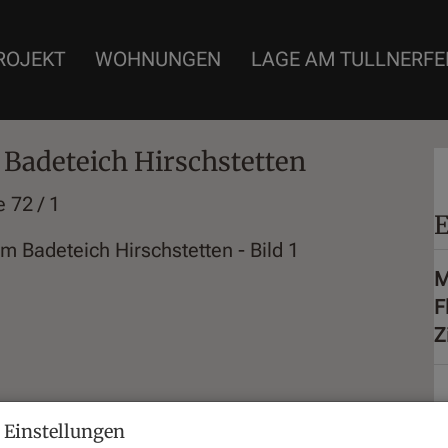
ROJEKT
WOHNUNGEN
LAGE AM TULLNERFE
Badeteich Hirschstetten
e 72 / 1
E
M
F
Z
P
 Einstellungen