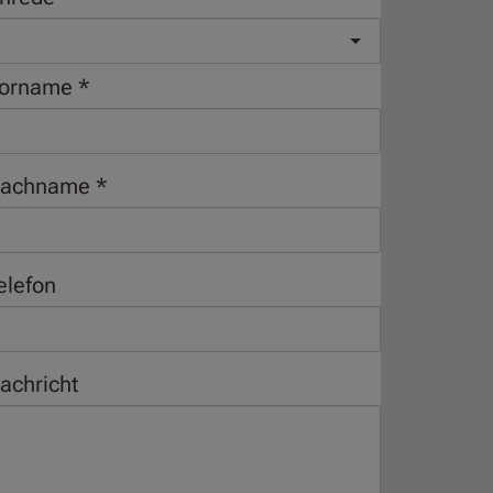
orname
achname
elefon
achricht