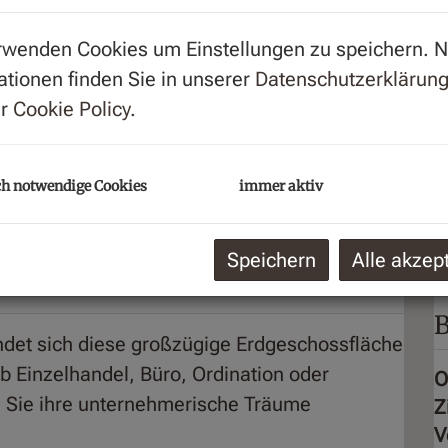
G
rwenden Cookies um Einstellungen zu speichern. 
M
ationen finden Sie in unserer
Datenschutzerklärun
B
er
Cookie Policy
.
m
(
h notwendige Cookies
immer aktiv
K
V
Speichern
Alle akzep
B
indet sich diese großzügige Erdgeschossfläche
b Einzelhandel, Büro, Ordination oder
O
 Sie ihre unternehmerische Träume
Z
V