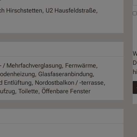
ch Hirschstetten, U2 Hausfeldstraße,
W
D
- / Mehrfachverglasung
Fernwärme
h
odenheizung
Glasfaseranbindung
 Entlüftung
Nordostbalkon / -terrasse
ufzug
Toilette
Öffenbare Fenster