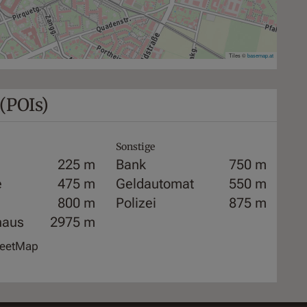
Tiles ©
basemap.at
(POIs)
Sonstige
225 m
Bank
750 m
e
475 m
Geldautomat
550 m
800 m
Polizei
875 m
haus
2975 m
treetMap