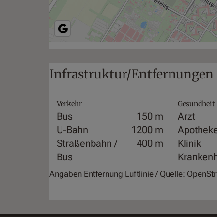
Infrastruktur/Entfernungen 
Verkehr
Gesundheit
Bus
150 m
Arzt
U-Bahn
1200 m
Apothek
Straßenbahn /
400 m
Klinik
Bus
Kranken
Angaben Entfernung Luftlinie / Quelle: OpenS