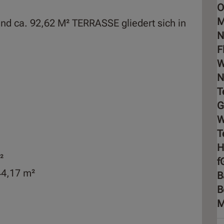
O
M
nd ca. 92,62 M² TERRASSE gliedert sich in
N
F
W
N
T
G
T
²
f
44,17 m²
B
B
M