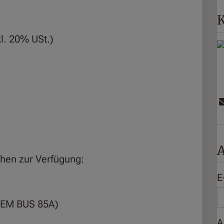
K
kl. 20% USt.)
A
ehen zur Verfügung:
E
DEM BUS 85A)
A