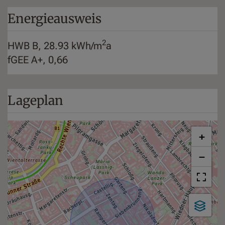
Energieausweis
2
HWB
B, 28.93 kWh/m
a
fGEE
A+, 0,66
Lageplan
+
−