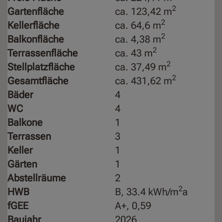
2
Gartenfläche
ca. 123,42 m
2
Kellerfläche
ca. 64,6 m
2
Balkonfläche
ca. 4,38 m
2
Terrassenfläche
ca. 43 m
2
Stellplatzfläche
ca. 37,49 m
2
Gesamtfläche
ca. 431,62 m
Bäder
4
WC
4
Balkone
1
Terrassen
3
Keller
1
Gärten
1
Abstellräume
2
2
HWB
B, 33.4 kWh/m
a
fGEE
A+, 0,59
Baujahr
2026