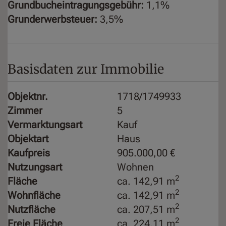
Grundbucheintragungsgebühr:
1,1%
Grunderwerbsteuer:
3,5%
Basisdaten zur Immobilie
Objektnr.
1718/1749933
Zimmer
5
Vermarktungsart
Kauf
Objektart
Haus
Kaufpreis
905.000,00 €
Nutzungsart
Wohnen
2
Fläche
ca. 142,91 m
2
Wohnfläche
ca. 142,91 m
2
Nutzfläche
ca. 207,51 m
2
Freie Fläche
ca. 224,11 m