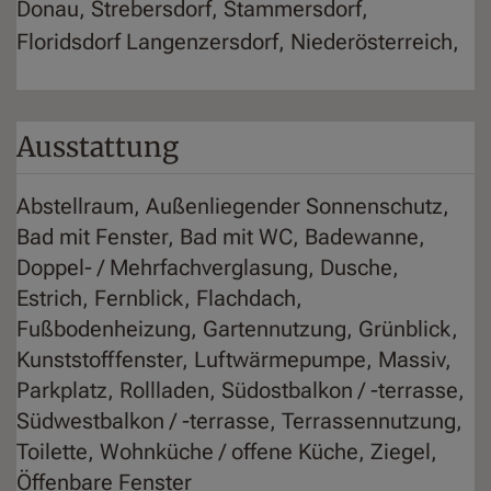
Donau, Strebersdorf, Stammersdorf,
Floridsdorf Langenzersdorf, Niederösterreich,
Ausstattung
Abstellraum
Außenliegender Sonnenschutz
Bad mit Fenster
Bad mit WC
Badewanne
Doppel- / Mehrfachverglasung
Dusche
Estrich
Fernblick
Flachdach
Fußbodenheizung
Gartennutzung
Grünblick
Kunststofffenster
Luftwärmepumpe
Massiv
Parkplatz
Rollladen
Südostbalkon / -terrasse
Südwestbalkon / -terrasse
Terrassennutzung
Toilette
Wohnküche / offene Küche
Ziegel
Öffenbare Fenster