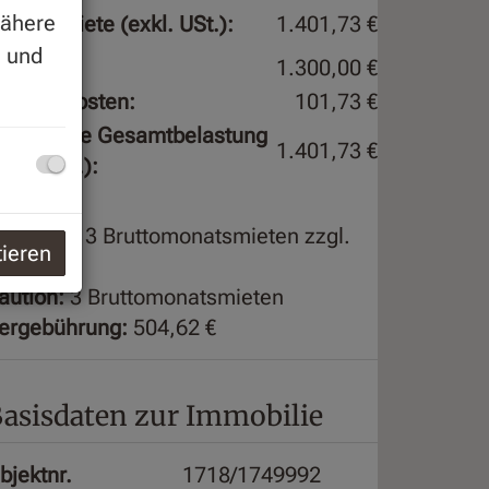
Nähere
esamtmiete (exkl. USt.):
1.401,73 €
g
und
iete:
1.300,00 €
etriebskosten:
101,73 €
onatliche Gesamtbelastung
1.401,73 €
exkl. USt.):
rovision:
3 Bruttomonatsmieten zzgl.
tieren
0% USt.
aution:
3 Bruttomonatsmieten
ergebührung:
504,62 €
asisdaten zur Immobilie
bjektnr.
1718/1749992