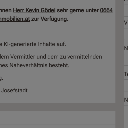
Ihnen
Herr Kevin Gödel
sehr gerne unter
0664
mobilien.at
zur Verfügung.
V
 KI-generierte Inhalte auf.
N
dem Vermittler und dem zu vermittelnden
iches Naheverhältnis besteht.
T
g.
 Josefstadt
N