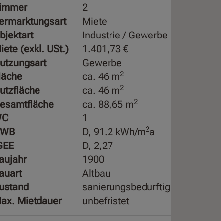
immer
2
ermarktungsart
Miete
bjektart
Industrie / Gewerbe
iete (exkl. USt.)
1.401,73 €
utzungsart
Gewerbe
2
läche
ca. 46 m
2
utzfläche
ca. 46 m
2
esamtfläche
ca. 88,65 m
WC
1
2
HWB
D, 91.2 kWh/m
a
GEE
D, 2,27
aujahr
1900
auart
Altbau
ustand
sanierungsbedürftig
ax. Mietdauer
unbefristet