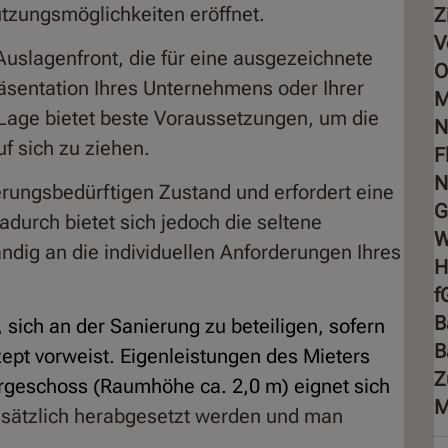
utzungsmöglichkeiten eröffnet.
Z
V
 Auslagenfront, die für eine ausgezeichnete
O
räsentation Ihres Unternehmens oder Ihrer
M
 Lage bietet beste Voraussetzungen, um die
N
f sich zu ziehen.
F
N
erungsbedürftigen Zustand und erfordert eine
G
urch bietet sich jedoch die seltene
ändig an die individuellen Anforderungen Ihres
f
B
, sich an der Sanierung zu beteiligen, sofern
B
zept vorweist. Eigenleistungen des Mieters
Z
rgeschoss (Raumhöhe ca. 2,0 m) eignet sich
M
sätzlich herabgesetzt werden und man