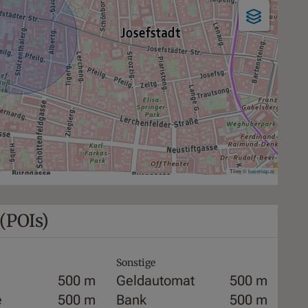
Tiles ©
basemap.at
(POIs)
Sonstige
500 m
Geldautomat
500 m
e
500 m
Bank
500 m