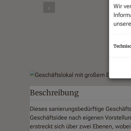
Wir ve
Inform
unser
Technisc
Beschreibung
Dieses sanierungsbedürftige Geschäftsl
Geschäftsidee nach eigenen Vorstellun
erstreckt sich über zwei Ebenen, wobei