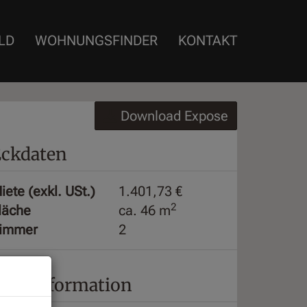
LD
WOHNUNGSFINDER
KONTAKT
Download Expose
ckdaten
iete (exkl. USt.)
1.401,73 €
2
läche
ca. 46 m
immer
2
reisinformation