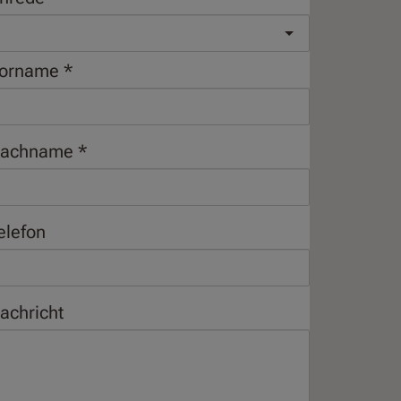
orname
achname
elefon
achricht