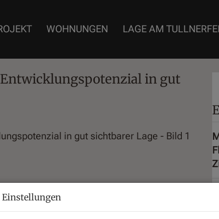
ROJEKT
WOHNUNGEN
LAGE AM TULLNERFE
Entwicklungspotenzial in gut
E
M
F
Z
 Einstellungen
P