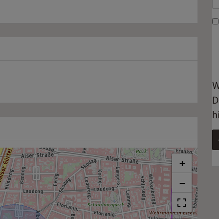
W
D
h
+
−