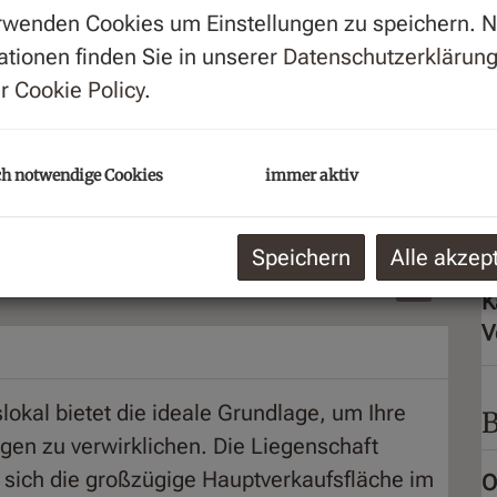
rwenden Cookies um Einstellungen zu speichern. 
G
ationen finden Sie in unserer
Datenschutzerklärun
M
er
Cookie Policy
.
B
m
(
h notwendige Cookies
immer aktiv
P
Speichern
Alle akzep
2
K
V
okal bietet die ideale Grundlage, um Ihre
B
gen zu verwirklichen. Die Liegenschaft
 sich die großzügige Hauptverkaufsfläche im
O