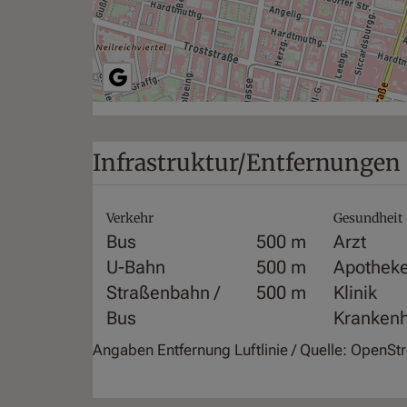
Infrastruktur/Entfernungen 
Verkehr
Gesundheit
Bus
500 m
Arzt
U-Bahn
500 m
Apothek
Straßenbahn /
500 m
Klinik
Bus
Kranken
Angaben Entfernung Luftlinie / Quelle: OpenS