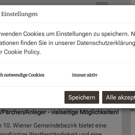
N
 Einstellungen
f
rwenden Cookies um Einstellungen zu speichern. 
g
ationen finden Sie in unserer
Datenschutzerklärun
B
er
Cookie Policy
.
Z
H
B
h notwendige Cookies
immer aktiv
K
Speichern
Alle akzep
s/Pärchen/Anleger - vielseitige Möglichkeiten!
 10. Wiener Gemeindebezirk bietet eine
 langfristige Wertbeständigkeit und eine