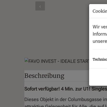
Cookie
Wir ve
Inform
unser
Technisc
Beschreibung
Sofort verfügbar! 4 Min. zur U1! Single
Dieses Objekt in der Columbusgasse im
attraktive Gelegenheit für Alle, die auf