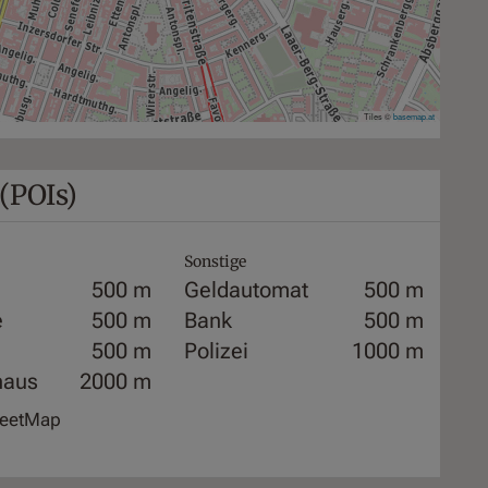
Tiles ©
basemap.at
(POIs)
Sonstige
500 m
Geldautomat
500 m
e
500 m
Bank
500 m
500 m
Polizei
1000 m
haus
2000 m
treetMap